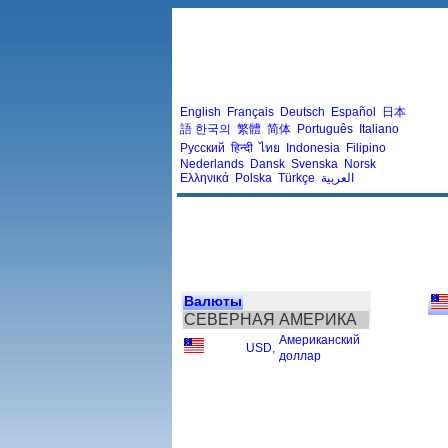
English
Français
Deutsch
Español
日本
語
한국의
繁體
简体
Português
Italiano
Русский
हिन्दी
ไทย
Indonesia
Filipino
Nederlands
Dansk
Svenska
Norsk
Ελληνικά
Polska
Türkçe
العربية
Валюты
СЕВЕРНАЯ АМЕРИКА
Американский
USD
,
доллар