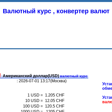
Валютный курс , конвертер валют
Американский доллар(USD)
валютный курс
: 2026-07-01 13:17(Москва)
Уста
обме
1
USD
=
1.205
CHF
Уста
10
USD
=
12.05
CHF
вал
100
USD
=
120.5
CHF
1000
USD
=
1205
CHF