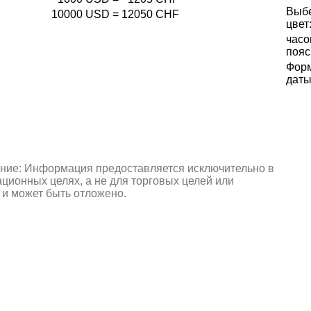
Выб
10000
USD
=
12050
CHF
цвет
часо
пояс
Фор
даты
ние: Информация предоставляется исключительно в
ионных целях, а не для торговых целей или
 и может быть отложено.