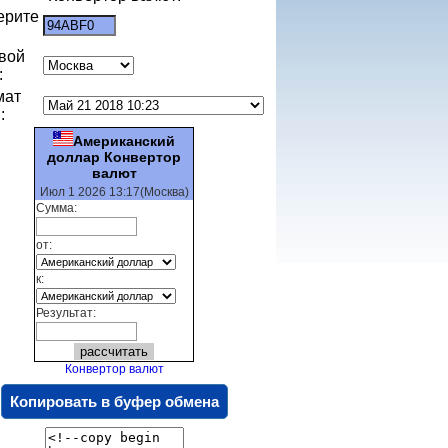
ерите
:
вой
:
мат
:
Американский
доллар Конвертор
валют
Июл 1 2026 13:17(Москва)
Сумма:
от:
к:
Результат:
Конвертор валют
Копировать в буфер обмена