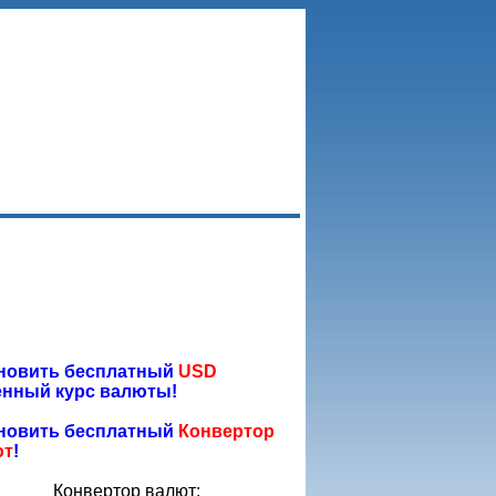
новить бесплатный
USD
нный курс валюты!
новить бесплатный
Конвертор
ют
!
Конвертор валют: