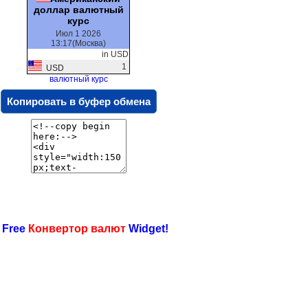
доллар валютный
курс
Июл 1 2026
13:17(Москва)
in USD
1
USD
валютный курс
Копировать в буфер обмена
 Free
Конвертор валют
Widget!