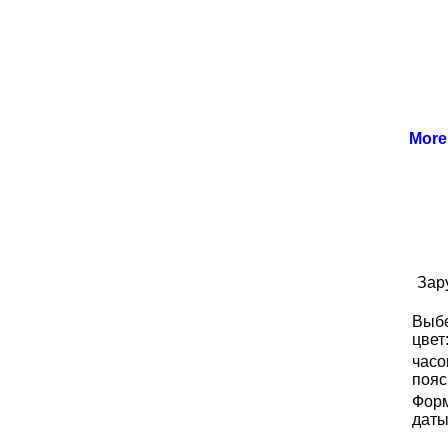
Mor
Зар
Выб
цвет
часо
пояс
Фор
даты