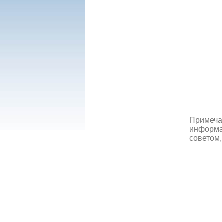
Примеча
информац
советом,