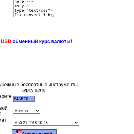
e
USD
обменный курс валюты!
убежные бесплатные инструменты
курсу цене:
ерите
:
вой
:
мат
:
Американский