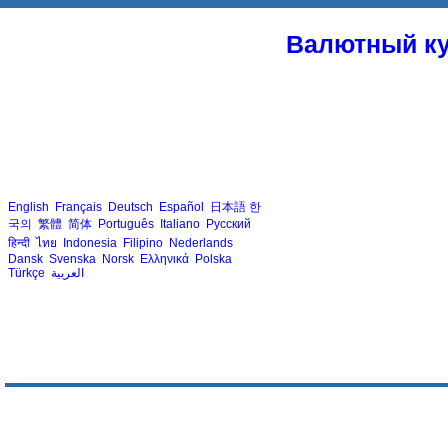
Валютный ку
English
Français
Deutsch
Español
日本語
한
국의
繁體
简体
Português
Italiano
Русский
हिन्दी
ไทย
Indonesia
Filipino
Nederlands
Dansk
Svenska
Norsk
Ελληνικά
Polska
Türkçe
العربية