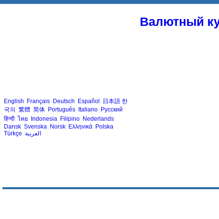
Валютный ку
English
Français
Deutsch
Español
日本語
한
국의
繁體
简体
Português
Italiano
Русский
हिन्दी
ไทย
Indonesia
Filipino
Nederlands
Dansk
Svenska
Norsk
Ελληνικά
Polska
Türkçe
العربية