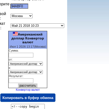
ерите
:
вой
:
мат
:
Американский
доллар Конвертор
валют
Июл 1 2026 13:17(Москва)
Сумма:
от:
к:
Результат:
Конвертор валют
Копировать в буфер обмена