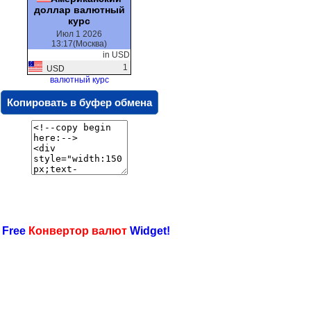
доллар валютный
курс
Июл 1 2026
13:17(Москва)
in USD
1
USD
валютный курс
Копировать в буфер обмена
 Free
Конвертор валют
Widget!