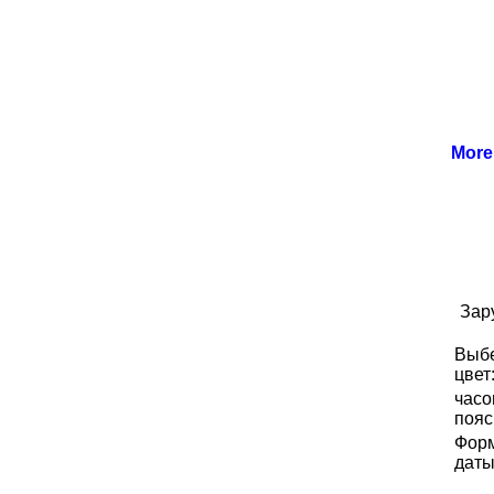
Mor
Зар
Выб
цвет
часо
пояс
Фор
даты