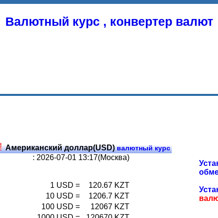
Валютный курс , конвертер валют
Американский доллар(USD)
валютный курс
: 2026-07-01 13:17(Москва)
Уста
обме
1
USD
=
120.67
KZT
Уста
10
USD
=
1206.7
KZT
вал
100
USD
=
12067
KZT
1000
USD
=
120670
KZT