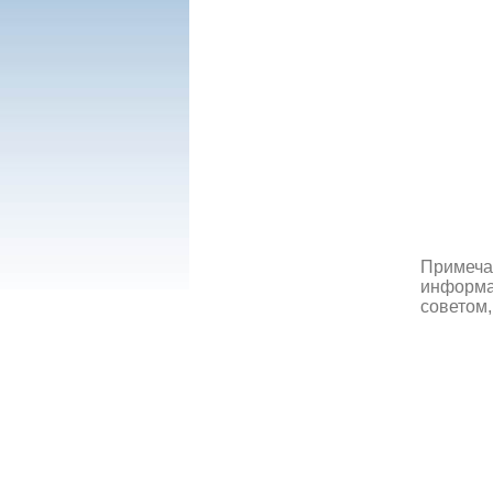
Примеча
информац
советом,