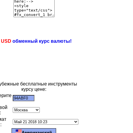
e
USD
обменный курс валюты!
убежные бесплатные инструменты
курсу цене:
ерите
:
вой
:
мат
:
Американский