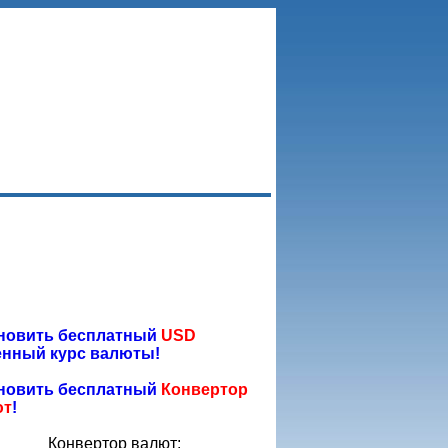
новить бесплатный
USD
нный курс валюты!
новить бесплатный
Конвертор
ют
!
Конвертор валют: