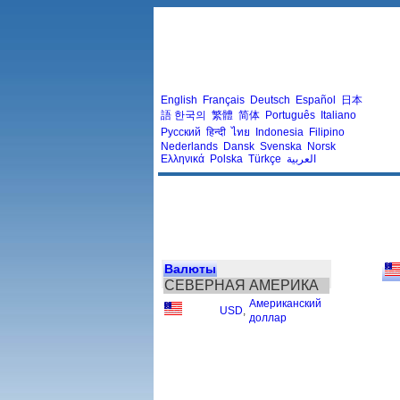
English
Français
Deutsch
Español
日本
語
한국의
繁體
简体
Português
Italiano
Русский
हिन्दी
ไทย
Indonesia
Filipino
Nederlands
Dansk
Svenska
Norsk
Ελληνικά
Polska
Türkçe
العربية
Валюты
СЕВЕРНАЯ АМЕРИКА
Американский
USD
,
доллар