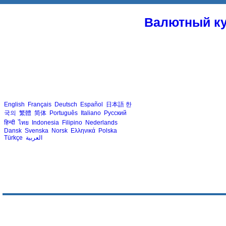
Валютный ку
English
Français
Deutsch
Español
日本語
한
국의
繁體
简体
Português
Italiano
Русский
हिन्दी
ไทย
Indonesia
Filipino
Nederlands
Dansk
Svenska
Norsk
Ελληνικά
Polska
Türkçe
العربية