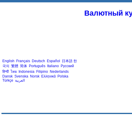
Валютный ку
English
Français
Deutsch
Español
日本語
한
국의
繁體
简体
Português
Italiano
Русский
हिन्दी
ไทย
Indonesia
Filipino
Nederlands
Dansk
Svenska
Norsk
Ελληνικά
Polska
Türkçe
العربية