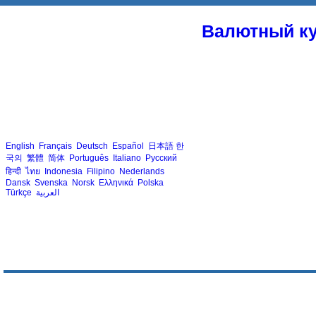
Валютный ку
English
Français
Deutsch
Español
日本語
한
국의
繁體
简体
Português
Italiano
Русский
हिन्दी
ไทย
Indonesia
Filipino
Nederlands
Dansk
Svenska
Norsk
Ελληνικά
Polska
Türkçe
العربية