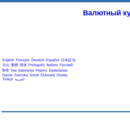
Валютный ку
English
Français
Deutsch
Español
日本語
한
국의
繁體
简体
Português
Italiano
Русский
हिन्दी
ไทย
Indonesia
Filipino
Nederlands
Dansk
Svenska
Norsk
Ελληνικά
Polska
Türkçe
العربية