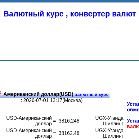
Валютный курс , конвертер валют
Американский доллар(USD)
валютный курс
: 2026-07-01 13:17(Москва)
Уста
обме
USD-Американский
UGX-Уганда
=
3816.248
Уста
доллар
Шиллинг
вал
USD-Американский
UGX-Уганда
=
38162.48
доллар
Шиллинг