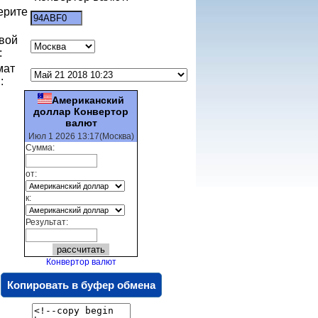
ерите
:
вой
:
мат
:
Американский
доллар Конвертор
валют
Июл 1 2026 13:17(Москва)
Сумма:
от:
к:
Результат:
Конвертор валют
Копировать в буфер обмена