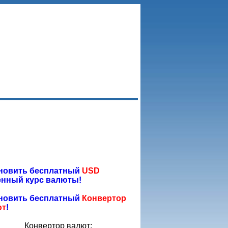
новить бесплатный
USD
нный курс валюты!
новить бесплатный
Конвертор
ют
!
Конвертор валют: