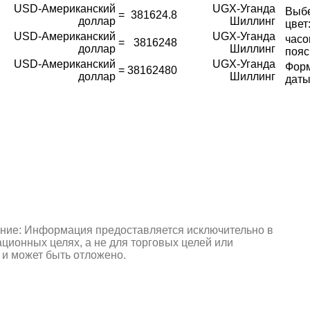
USD-Американский
UGX-Уганда
Выб
=
381624.8
доллар
Шиллинг
цвет
USD-Американский
UGX-Уганда
часо
=
3816248
доллар
Шиллинг
пояс
USD-Американский
UGX-Уганда
Фор
=
38162480
доллар
Шиллинг
даты
ние: Информация предоставляется исключительно в
ионных целях, а не для торговых целей или
 и может быть отложено.