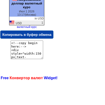
доллар валютный
курс
Июл 1 2026
13:17(Москва)
in USD
1
USD
валютный курс
Копировать в буфер обмена
 Free
Конвертор валют
Widget!