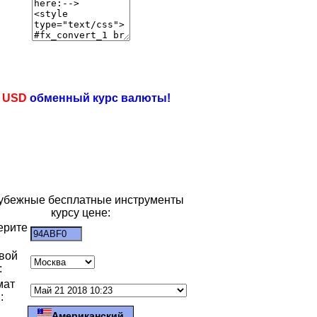
e
USD
обменный курс валюты!
убежные бесплатные инструменты
курсу цене:
ерите
:
вой
:
мат
:
Американский