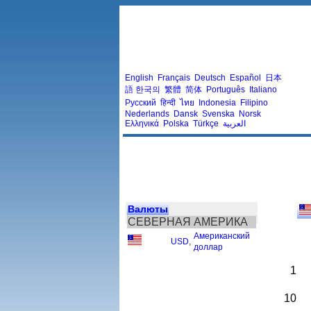
English
Français
Deutsch
Español
日本
語
한국의
繁體
简体
Português
Italiano
Русский
हिन्दी
ไทย
Indonesia
Filipino
Nederlands
Dansk
Svenska
Norsk
Ελληνικά
Polska
Türkçe
العربية
Валюты
СЕВЕРНАЯ АМЕРИКА
Американский
USD
,
доллар
1
10