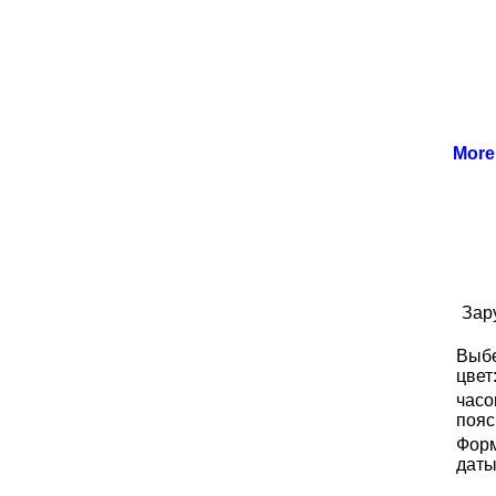
Mor
Зар
Выб
цвет
часо
пояс
Фор
даты