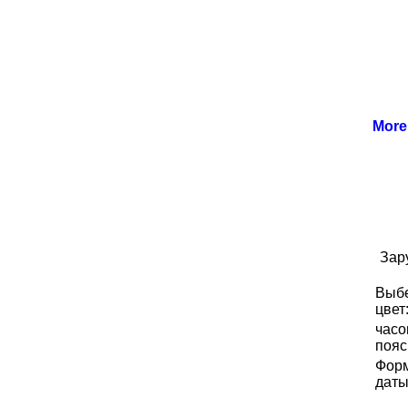
Mor
Зар
Выб
цвет
часо
пояс
Фор
даты