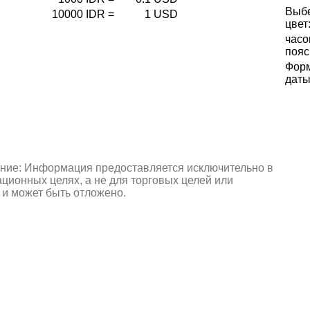
Выб
10000
IDR
=
1
USD
цвет
часо
пояс
Фор
даты
ние: Информация предоставляется исключительно в
ионных целях, а не для торговых целей или
 и может быть отложено.