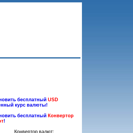
новить бесплатный
USD
нный курс валюты!
новить бесплатный
Конвертор
ют
!
Конвертор валют: