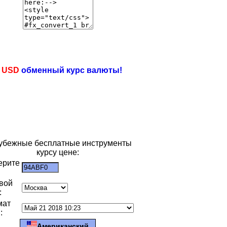
e
USD
обменный курс валюты!
убежные бесплатные инструменты
курсу цене:
ерите
:
вой
:
мат
:
Американский