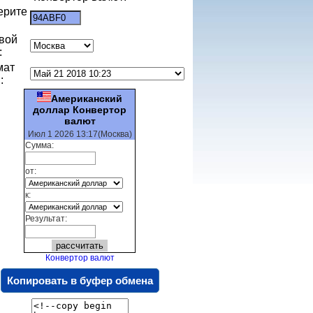
ерите
:
вой
:
мат
:
Американский
доллар Конвертор
валют
Июл 1 2026 13:17(Москва)
Сумма:
от:
к:
Результат:
Конвертор валют
Копировать в буфер обмена