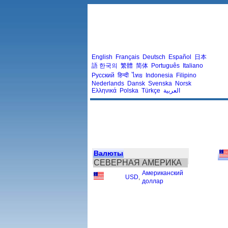
English
Français
Deutsch
Español
日本
語
한국의
繁體
简体
Português
Italiano
Русский
हिन्दी
ไทย
Indonesia
Filipino
Nederlands
Dansk
Svenska
Norsk
Ελληνικά
Polska
Türkçe
العربية
Валюты
СЕВЕРНАЯ АМЕРИКА
Американский
USD
,
доллар