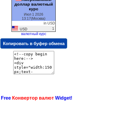
доллар валютный
курс
Июл 1 2026
13:17(Москва)
in USD
1
USD
валютный курс
Копировать в буфер обмена
 Free
Конвертор валют
Widget!