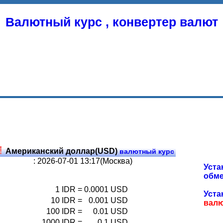
Валютный курс , конвертер валют
Американский доллар(USD)
валютный курс
: 2026-07-01 13:17(Москва)
Уста
обме
1
IDR
=
0.0001
USD
Уста
10
IDR
=
0.001
USD
вал
100
IDR
=
0.01
USD
1000
IDR
=
0.1
USD