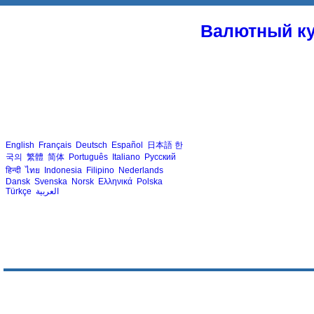
Валютный ку
English
Français
Deutsch
Español
日本語
한
국의
繁體
简体
Português
Italiano
Русский
हिन्दी
ไทย
Indonesia
Filipino
Nederlands
Dansk
Svenska
Norsk
Ελληνικά
Polska
Türkçe
العربية