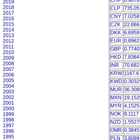
CHF
0.9878
2019
2018
CLP
735.05
2017
CNY
7.0258
2016
2015
CZK
22.866
2014
DKK
6.6959
2013
EUR
0.8962
2012
2011
GBP
0.7740
2010
HKD
7.8384
2009
2008
INR
70.682
2007
KRW
1167.6
2006
2005
KWD
0.3032
2004
MUR
36.308
2003
2002
MXN
19.152
2001
MYR
4.1525
2000
NOK
9.1117
1999
1998
NZD
1.5527
1997
OMR
0.3845
1996
1995
PLN
3.8099