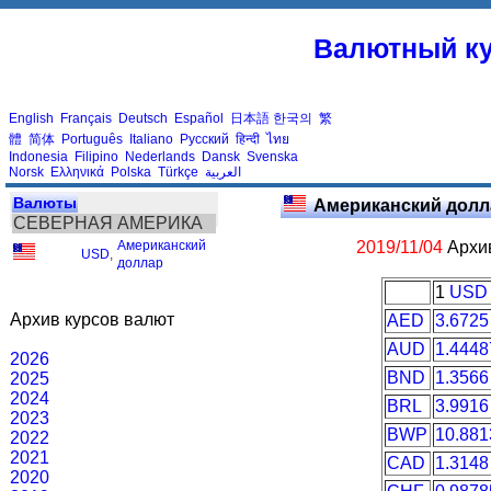
Валютный ку
English
Français
Deutsch
Español
日本語
한국의
繁
體
简体
Português
Italiano
Русский
हिन्दी
ไทย
Indonesia
Filipino
Nederlands
Dansk
Svenska
Norsk
Ελληνικά
Polska
Türkçe
العربية
Валюты
Американский долл
СЕВЕРНАЯ АМЕРИКА
Американский
2019/11/04
Архив
USD
,
доллар
1
USD
Архив курсов валют
AED
3.6725
AUD
1.4448
2026
BND
1.3566
2025
2024
BRL
3.9916
2023
BWP
10.881
2022
2021
CAD
1.3148
2020