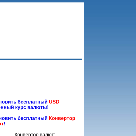
новить бесплатный
USD
нный курс валюты!
новить бесплатный
Конвертор
ют
!
Конвертор валют: