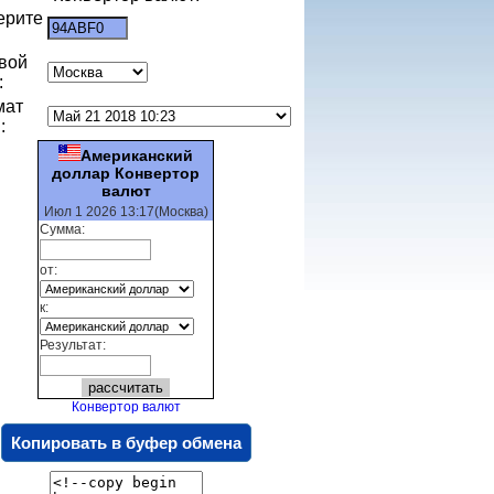
ерите
:
вой
:
мат
:
Американский
доллар Конвертор
валют
Июл 1 2026 13:17(Москва)
Сумма:
от:
к:
Результат:
Конвертор валют
Копировать в буфер обмена