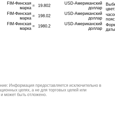
FIM-Финская
USD-Американский
Выб
=
19.802
марка
доллар
цвет
FIM-Финская
USD-Американский
часо
=
198.02
марка
доллар
пояс
FIM-Финская
USD-Американский
Фор
=
1980.2
марка
доллар
даты
ние: Информация предоставляется исключительно в
ионных целях, а не для торговых целей или
 и может быть отложено.