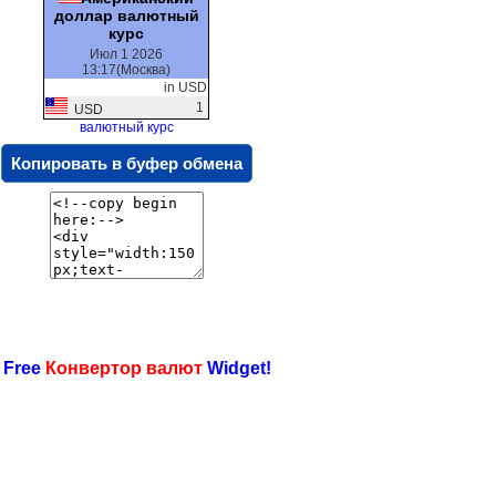
доллар валютный
курс
Июл 1 2026
13:17(Москва)
in USD
1
USD
валютный курс
Копировать в буфер обмена
 Free
Конвертор валют
Widget!