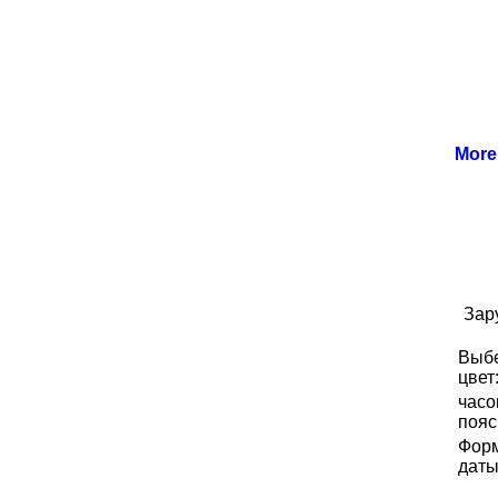
Mor
Зар
Выб
цвет
часо
пояс
Фор
даты