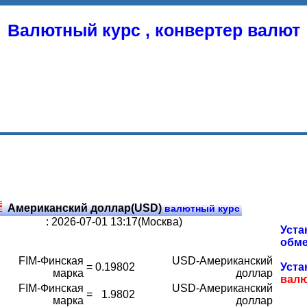
Валютный курс , конвертер валют
Американский доллар(USD)
валютный курс
: 2026-07-01 13:17(Москва)
Уста
обме
FIM-Финская
USD-Американский
=
0.19802
Уста
марка
доллар
вал
FIM-Финская
USD-Американский
=
1.9802
марка
доллар