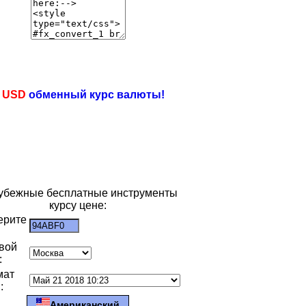
e
USD
обменный курс валюты!
убежные бесплатные инструменты
курсу цене:
ерите
:
вой
:
мат
:
Американский