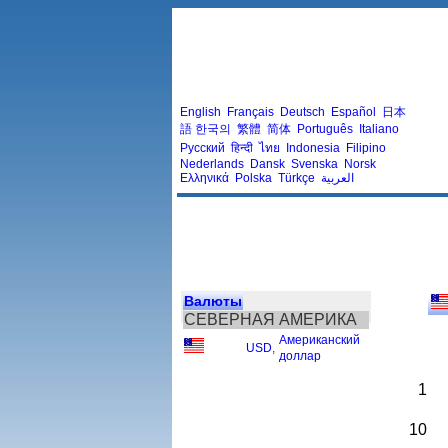
English
Français
Deutsch
Español
日本
語
한국의
繁體
简体
Português
Italiano
Русский
हिन्दी
ไทย
Indonesia
Filipino
Nederlands
Dansk
Svenska
Norsk
Ελληνικά
Polska
Türkçe
العربية
Валюты
СЕВЕРНАЯ АМЕРИКА
Американский
USD
,
доллар
1
10