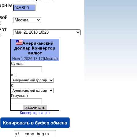
ерите
:
вой
:
мат
:
Американский
доллар Конвертор
валют
Июл 1 2026 13:17(Москва)
Сумма:
от:
к:
Результат:
Конвертор валют
Копировать в буфер обмена