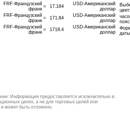
FRF-Французский
USD-Американский
Выб
=
17.184
франк
доллар
цвет
FRF-Французский
USD-Американский
часо
=
171.84
франк
доллар
пояс
FRF-Французский
USD-Американский
Фор
=
1718.4
франк
доллар
даты
ние: Информация предоставляется исключительно в
ионных целях, а не для торговых целей или
 и может быть отложено.