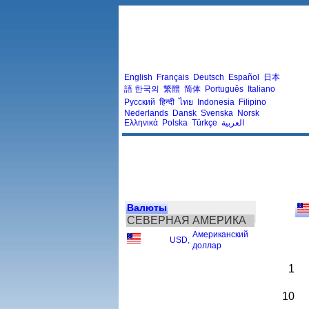
English
Français
Deutsch
Español
日本
語
한국의
繁體
简体
Português
Italiano
Русский
हिन्दी
ไทย
Indonesia
Filipino
Nederlands
Dansk
Svenska
Norsk
Ελληνικά
Polska
Türkçe
العربية
Валюты
СЕВЕРНАЯ АМЕРИКА
Американский
USD
,
доллар
1
10