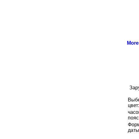
Mor
Зар
Выб
цвет
часо
пояс
Фор
даты