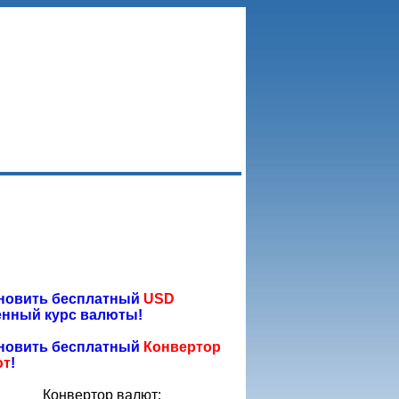
новить бесплатный
USD
нный курс валюты!
новить бесплатный
Конвертор
ют
!
Конвертор валют: