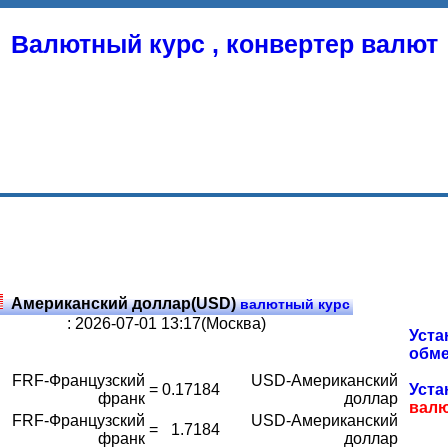
Валютный курс , конвертер валют
Американский доллар(USD)
валютный курс
: 2026-07-01 13:17(Москва)
Уста
обме
FRF-Французский
USD-Американский
=
0.17184
Уста
франк
доллар
вал
FRF-Французский
USD-Американский
=
1.7184
франк
доллар