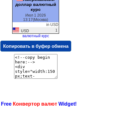
доллар валютный
курс
Июл 1 2026
13:17(Москва)
in USD
1
USD
валютный курс
Копировать в буфер обмена
 Free
Конвертор валют
Widget!