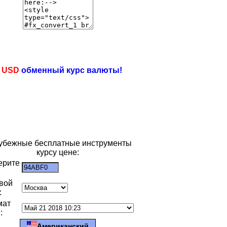
e
USD
обменный курс валюты!
убежные бесплатные инструменты
курсу цене:
ерите
:
вой
:
мат
:
Американский