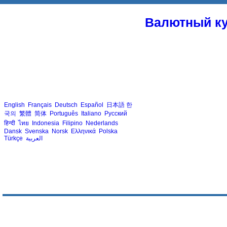
Валютный ку
English
Français
Deutsch
Español
日本語
한
국의
繁體
简体
Português
Italiano
Русский
हिन्दी
ไทย
Indonesia
Filipino
Nederlands
Dansk
Svenska
Norsk
Ελληνικά
Polska
Türkçe
العربية