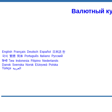
Валютный ку
English
Français
Deutsch
Español
日本語
한
국의
繁體
简体
Português
Italiano
Русский
हिन्दी
ไทย
Indonesia
Filipino
Nederlands
Dansk
Svenska
Norsk
Ελληνικά
Polska
Türkçe
العربية