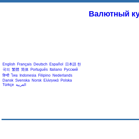
Валютный ку
English
Français
Deutsch
Español
日本語
한
국의
繁體
简体
Português
Italiano
Русский
हिन्दी
ไทย
Indonesia
Filipino
Nederlands
Dansk
Svenska
Norsk
Ελληνικά
Polska
Türkçe
العربية