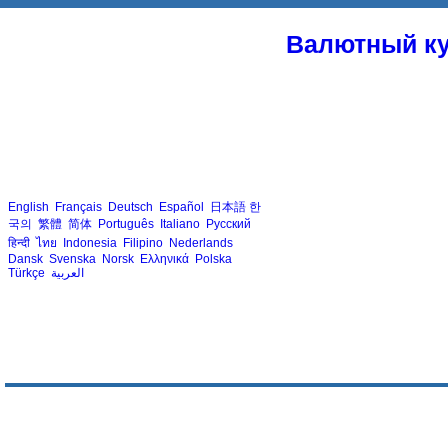
Валютный ку
English
Français
Deutsch
Español
日本語
한
국의
繁體
简体
Português
Italiano
Русский
हिन्दी
ไทย
Indonesia
Filipino
Nederlands
Dansk
Svenska
Norsk
Ελληνικά
Polska
Türkçe
العربية