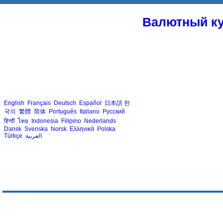
Валютный ку
English
Français
Deutsch
Español
日本語
한
국의
繁體
简体
Português
Italiano
Русский
हिन्दी
ไทย
Indonesia
Filipino
Nederlands
Dansk
Svenska
Norsk
Ελληνικά
Polska
Türkçe
العربية