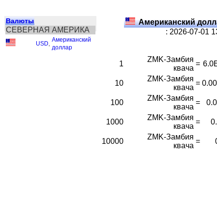
Валюты
Американский долл
СЕВЕРНАЯ АМЕРИКА
: 2026-07-01 
Американский
USD
,
доллар
ZMK-Замбия
1
=
6.0
квача
ZMK-Замбия
10
=
0.0
квача
ZMK-Замбия
100
=
0.
квача
ZMK-Замбия
1000
=
0
квача
ZMK-Замбия
10000
=
квача