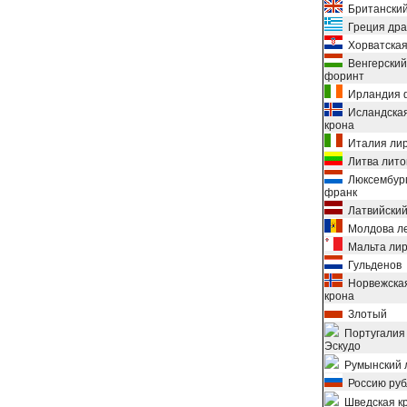
Британский
Греция дра
Хорватская
Венгерский
форинт
Ирландия 
Исландска
крона
Италия ли
Литва лито
Люксембург
франк
Латвийский
Молдова л
Мальта ли
Гульденов
Норвежска
крона
Злотый
Португалия
Эскудо
Румынский 
Россию руб
Шведская к