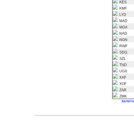
KES
KMF
LYD
MAD
MGA
NAD
NGN
RWF
SDG
SZL
TND
UGX
XAF
XOF
ZAR
ZMK
валютн