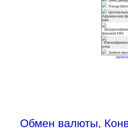
Тунис дина
Уганда Шил
Центрально
Африканская ф
КФА
Западноафрик
франков КФА
Южноафрикан
рэнд
Замбия ква
валютн
Обмен валюты, Кон