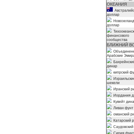
ОКЕАНИЯ
Австралийс
доллар
Новозеланд
доллар
Тихоокеанс
финансового
сообщества
БЛИЖНИЙ В
Объединен
Арабские Эмир
Бахрейнски
динар
кипрский ф
Израильски
шекели
Иранский р
Иордания д
Кувейт дин
Ливан фунт
оманский р
Катарский 
Саудовский
Сирия фунт