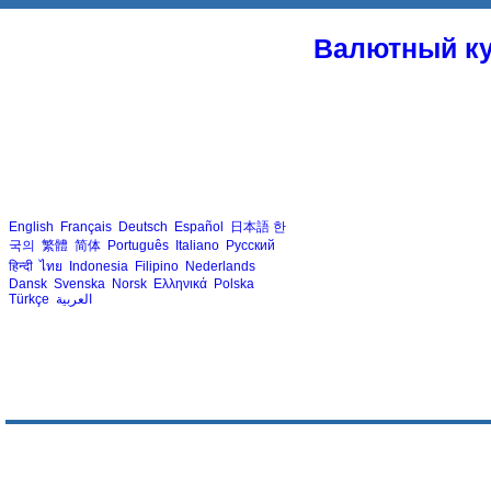
Валютный ку
English
Français
Deutsch
Español
日本語
한
국의
繁體
简体
Português
Italiano
Русский
हिन्दी
ไทย
Indonesia
Filipino
Nederlands
Dansk
Svenska
Norsk
Ελληνικά
Polska
Türkçe
العربية