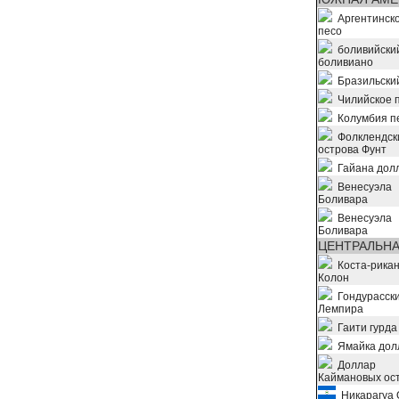
Аргентинск
песо
боливийски
боливиано
Бразильски
Чилийское 
Колумбия п
Фолклендск
острова Фунт
Гайана дол
Венесуэла
Боливара
Венесуэла
Боливара
ЦЕНТРАЛЬНА
Коста-рикан
Колон
Гондурасск
Лемпира
Гаити гурда
Ямайка дол
Доллар
Каймановых ос
Никарагуа 