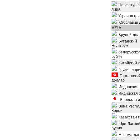
Новая туре
лира
Украина гр
Югославии 
ASIA
Бруней-дол
Бутанский
Нгултрум
белорусско
рубля
Китайский 
Грузия лар
Гонконгски
доллар
Индонезия 
Индийская 
Японская и
Вона Респу
Кореи
Казахстан т
Шри-Ланкий
рупия
Мьянма кья