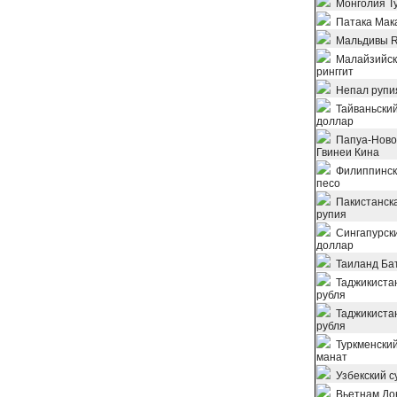
Монголия Ту
Патака Мак
Мальдивы R
Малайзийск
ринггит
Непал рупи
Тайваньски
доллар
Папуа-Ново
Гвинеи Кина
Филиппинск
песо
Пакистанск
рупия
Сингапурск
доллар
Таиланд Ба
Таджикиста
рубля
Таджикиста
рубля
Туркменски
манат
Узбекский с
Вьетнам До