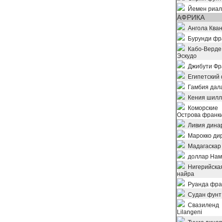
Йемен риал
АФРИКА
Ангола Ква
Бурунди фр
Кабо-Верде
Эскудо
Джибути Фр
Египетский 
Гамбия дал
Кения шилл
Коморские
Острова франк
Ливия дина
Марокко ди
Мадагаскар
доллар Нам
Нигерийска
найра
Руанда фра
Судан фунт
Свазиленд
Lilangeni