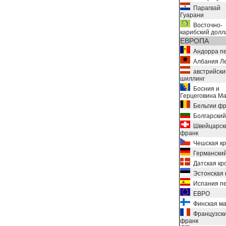
Парагвай
Гуарани
Восточно-
карибский долл
ЕВРОПА
Андорра пе
Албания Л
австрийски
шиллинг
Босния и
Герцеговина М
Бельгии фр
Болгарский
Швейцарск
франк
Чешская кр
Германский
Датская кр
Эстонская 
Испания пе
ЕВРО
Финская ма
Французск
франк