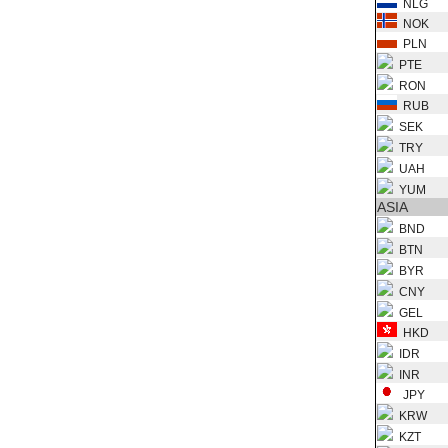
NLG
NOK
PLN
PTE
RON
RUB
SEK
TRY
UAH
YUM
ASIA
BND
BTN
BYR
CNY
GEL
HKD
IDR
INR
JPY
KRW
KZT