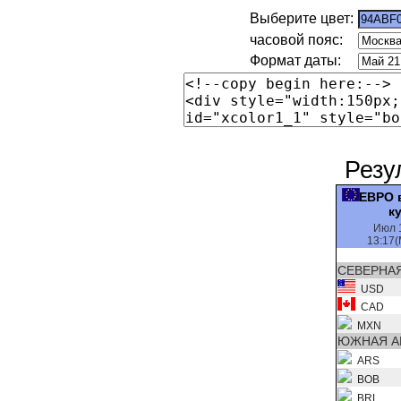
Выберите цвет:
часовой пояс:
Формат даты:
Резу
ЕВРО 
к
Июл 
13:17(
СЕВЕРНА
USD
CAD
MXN
ЮЖНАЯ А
ARS
BOB
BRL