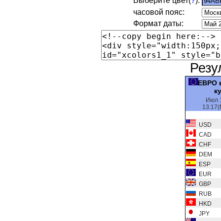
Выберите цвет(
?
):
часовой пояс:
Формат даты:
Резу
ЕВРО 
к
Июл 
13:17(
USD
CAD
CHF
DEM
ESP
EUR
GBP
RUB
HKD
JPY