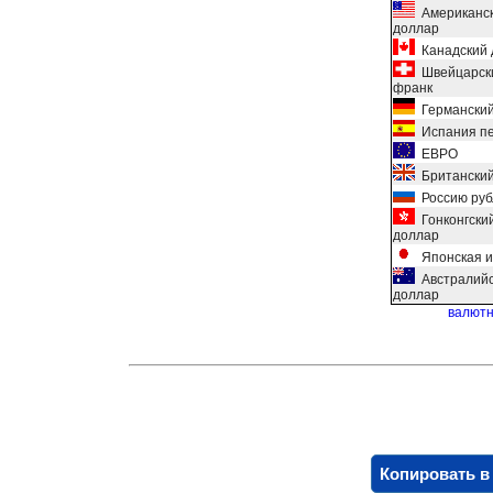
Американс
доллар
Канадский 
Швейцарск
франк
Германский
Испания пе
ЕВРО
Британский
Россию руб
Гонконгски
доллар
Японская и
Австралийс
доллар
валютн
Копировать в