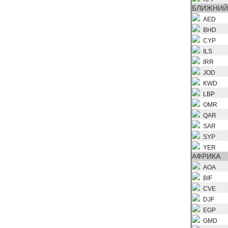
БЛИЖНИЙ
AED
BHD
CYP
ILS
IRR
JOD
KWD
LBP
OMR
QAR
SAR
SYP
YER
АФРИКА
AOA
BIF
CVE
DJF
EGP
GMD