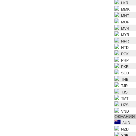
LKR
MMK
MNT
MOP
MVR
MYR
NPR
NTD
PGK
PHP
PKR
SGD
THB
TJR
TJS
TMT
UZS
VND
ОКЕАНИЯ
AUD
NZD
XPF