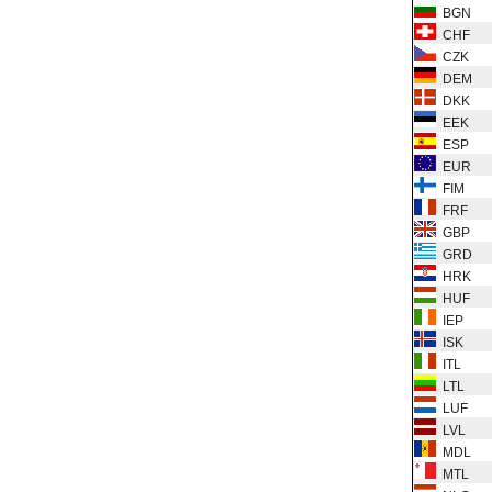
BGN
CHF
CZK
DEM
DKK
EEK
ESP
EUR
FIM
FRF
GBP
GRD
HRK
HUF
IEP
ISK
ITL
LTL
LUF
LVL
MDL
MTL