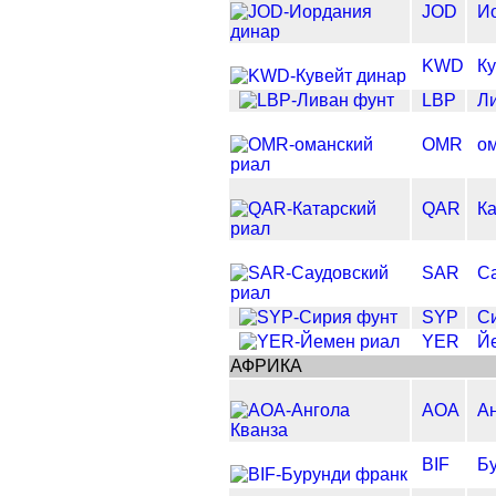
JOD
И
KWD
Ку
LBP
Л
OMR
о
QAR
Ка
SAR
С
SYP
С
YER
Й
АФРИКА
AOA
Ан
BIF
Б