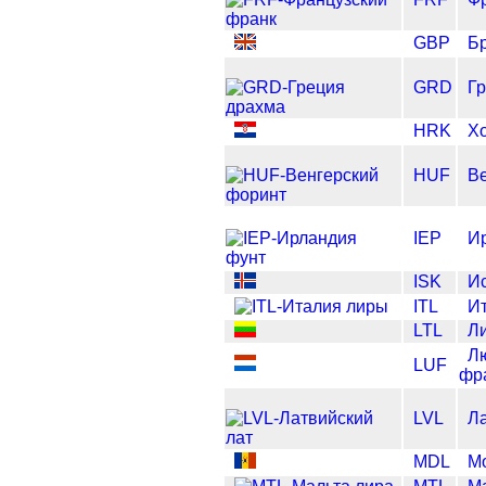
GBP
Б
GRD
Г
HRK
Хо
HUF
В
IEP
И
ISK
Ис
ITL
И
LTL
Ли
Л
LUF
фр
LVL
Ла
MDL
М