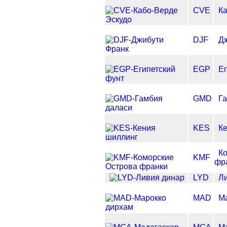
CVE
Ка
DJF
Д
EGP
Ег
GMD
Г
KES
К
К
KMF
фр
LYD
Л
MAD
М