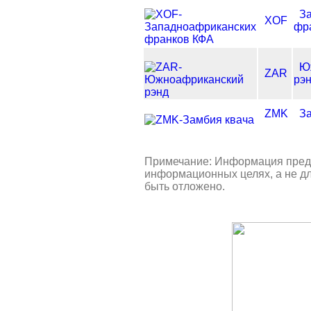
З
XOF
фр
Ю
ZAR
рэ
ZMK
З
Примечание: Информация предо
информационных целях, а не дл
быть отложено.