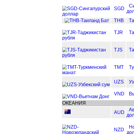
С
SGD
до
THB
Т
TJR
Та
TJS
Та
TMT
Ту
UZS
Уз
VND
Вь
ОКЕАНИЯ
А
AUD
до
Н
NZD
до