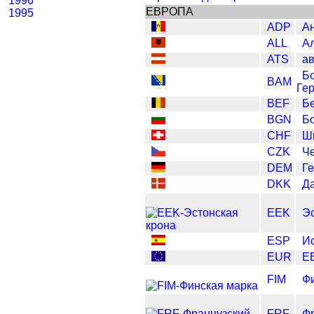
1996
ЕВРОПА
1995
ADP
Ан
ALL
А
ATS
ав
Бо
BAM
Ге
BEF
Б
BGN
Бо
CHF
Ш
CZK
Ч
DEM
Г
DKK
Да
EEK
Эс
ESP
Ис
EUR
Е
FIM
Ф
FRF
Ф