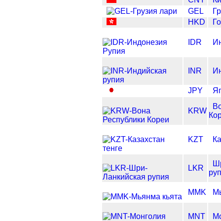
GEL
Гр
HKD
Го
IDR
И
INR
И
JPY
Я
В
KRW
Ко
KZT
Ка
Ш
LKR
ру
MMK
М
MNT
Мо