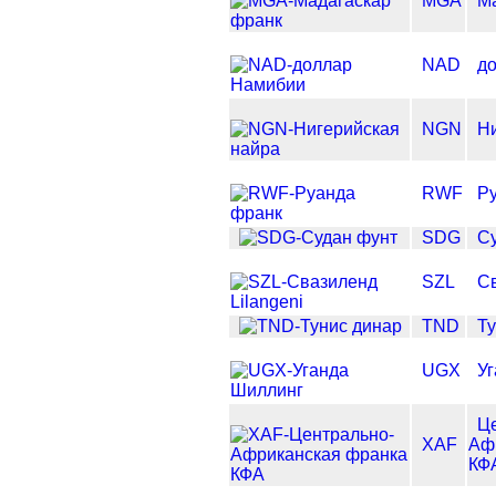
MGA
М
NAD
д
NGN
Н
RWF
Р
SDG
С
SZL
Св
TND
Ту
UGX
У
Ц
XAF
Аф
КФ