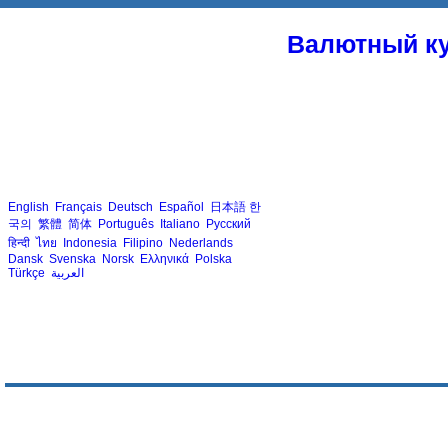
Валютный ку
English
Français
Deutsch
Español
日本語
한
국의
繁體
简体
Português
Italiano
Русский
हिन्दी
ไทย
Indonesia
Filipino
Nederlands
Dansk
Svenska
Norsk
Ελληνικά
Polska
Türkçe
العربية