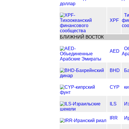
Т
XPF
фи
со
БЛИЖНИЙ ВОСТОК
О
AED
Ар
BHD
Б
CYP
ки
ILS
И
IRR
И