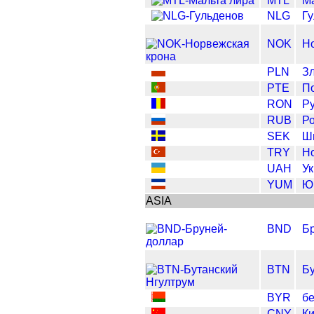
MTL
М
NLG
Г
NOK
Н
PLN
З
PTE
По
RON
Р
RUB
Р
SEK
Ш
TRY
Но
UAH
Ук
YUM
Ю
ASIA
BND
Б
BTN
Бу
BYR
бе
CNY
Ки