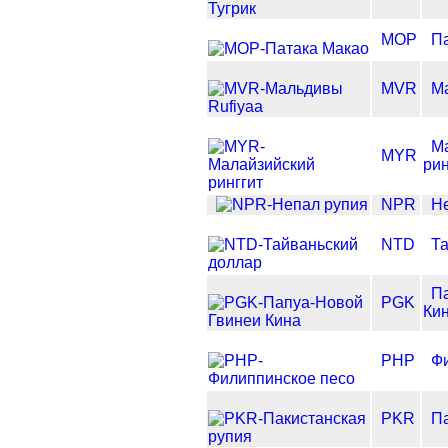
MOP
П
MVR
М
М
MYR
рин
NPR
Н
NTD
Та
П
PGK
Ки
PHP
Ф
PKR
Па