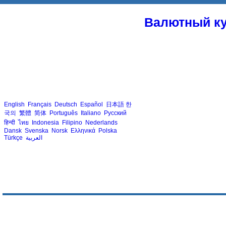
Валютный ку
English
Français
Deutsch
Español
日本語
한
국의
繁體
简体
Português
Italiano
Русский
हिन्दी
ไทย
Indonesia
Filipino
Nederlands
Dansk
Svenska
Norsk
Ελληνικά
Polska
Türkçe
العربية