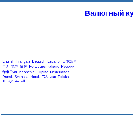
Валютный ку
English
Français
Deutsch
Español
日本語
한
국의
繁體
简体
Português
Italiano
Русский
हिन्दी
ไทย
Indonesia
Filipino
Nederlands
Dansk
Svenska
Norsk
Ελληνικά
Polska
Türkçe
العربية