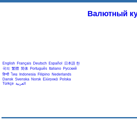
Валютный ку
English
Français
Deutsch
Español
日本語
한
국의
繁體
简体
Português
Italiano
Русский
हिन्दी
ไทย
Indonesia
Filipino
Nederlands
Dansk
Svenska
Norsk
Ελληνικά
Polska
Türkçe
العربية