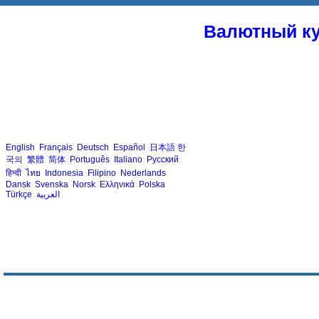
Валютный ку
English
Français
Deutsch
Español
日本語
한
국의
繁體
简体
Português
Italiano
Русский
हिन्दी
ไทย
Indonesia
Filipino
Nederlands
Dansk
Svenska
Norsk
Ελληνικά
Polska
Türkçe
العربية