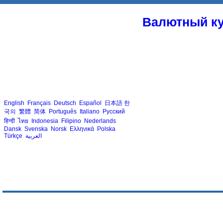
Валютный ку
English
Français
Deutsch
Español
日本語
한
국의
繁體
简体
Português
Italiano
Русский
हिन्दी
ไทย
Indonesia
Filipino
Nederlands
Dansk
Svenska
Norsk
Ελληνικά
Polska
Türkçe
العربية