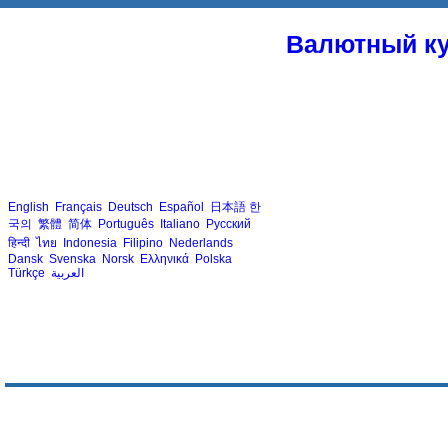
Валютный ку
English
Français
Deutsch
Español
日本語
한
국의
繁體
简体
Português
Italiano
Русский
हिन्दी
ไทย
Indonesia
Filipino
Nederlands
Dansk
Svenska
Norsk
Ελληνικά
Polska
Türkçe
العربية