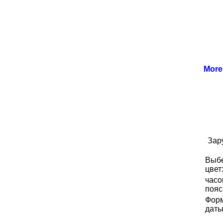
Mor
Зар
Выб
цвет
часо
пояс
Фор
даты