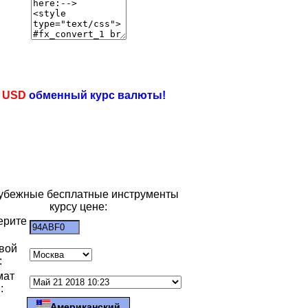
e
USD
обменный курс валюты!
убежные бесплатные инструменты
курсу цене:
ерите
:
вой
:
мат
:
Американский