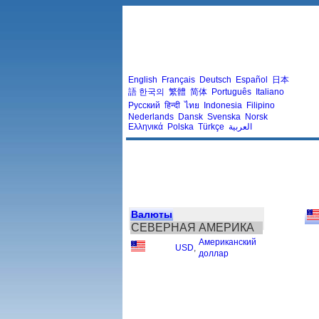
English
Français
Deutsch
Español
日本
語
한국의
繁體
简体
Português
Italiano
Русский
हिन्दी
ไทย
Indonesia
Filipino
Nederlands
Dansk
Svenska
Norsk
Ελληνικά
Polska
Türkçe
العربية
Валюты
СЕВЕРНАЯ АМЕРИКА
Американский
USD
,
доллар