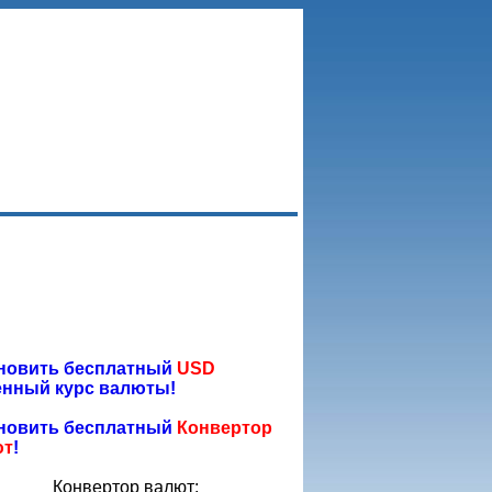
новить бесплатный
USD
нный курс валюты!
новить бесплатный
Конвертор
ют
!
Конвертор валют: