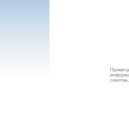
Примеча
информац
советом,