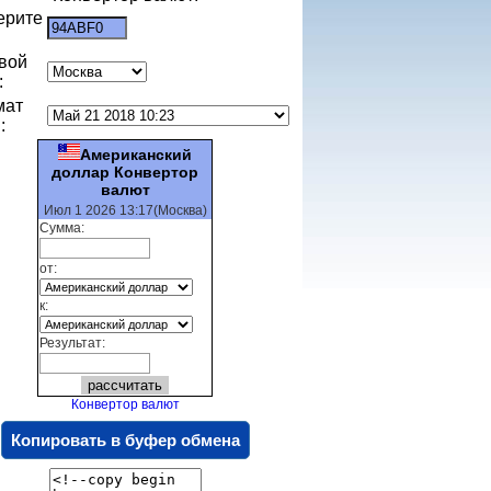
ерите
:
вой
:
мат
:
Американский
доллар Конвертор
валют
Июл 1 2026 13:17(Москва)
Сумма:
от:
к:
Результат:
Конвертор валют
Копировать в буфер обмена