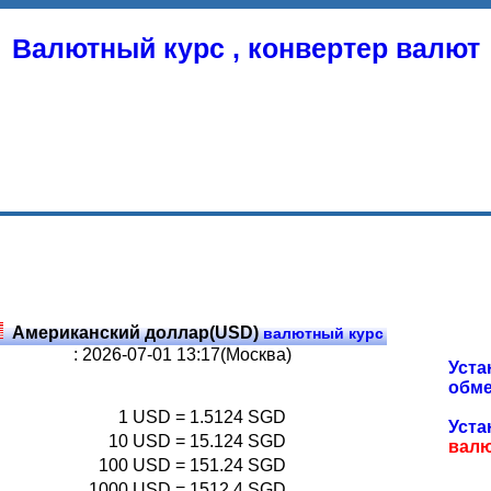
Валютный курс , конвертер валют
Американский доллар(USD)
валютный курс
: 2026-07-01 13:17(Москва)
Уста
обме
1
USD
=
1.5124
SGD
Уста
10
USD
=
15.124
SGD
вал
100
USD
=
151.24
SGD
1000
USD
=
1512.4
SGD