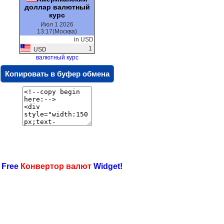
доллар валютный
курс
Июл 1 2026
13:17(Москва)
in USD
1
USD
валютный курс
Копировать в буфер обмена
 Free
Конвертор валют
Widget!