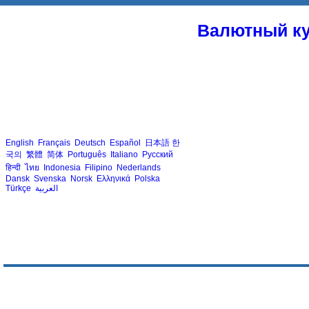
Валютный ку
English
Français
Deutsch
Español
日本語
한
국의
繁體
简体
Português
Italiano
Русский
हिन्दी
ไทย
Indonesia
Filipino
Nederlands
Dansk
Svenska
Norsk
Ελληνικά
Polska
Türkçe
العربية