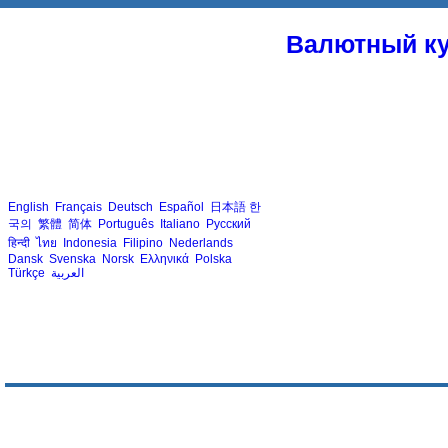
Валютный ку
English
Français
Deutsch
Español
日本語
한
국의
繁體
简体
Português
Italiano
Русский
हिन्दी
ไทย
Indonesia
Filipino
Nederlands
Dansk
Svenska
Norsk
Ελληνικά
Polska
Türkçe
العربية