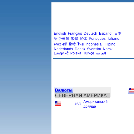
English
Français
Deutsch
Español
日本
語
한국의
繁體
简体
Português
Italiano
Русский
हिन्दी
ไทย
Indonesia
Filipino
Nederlands
Dansk
Svenska
Norsk
Ελληνικά
Polska
Türkçe
العربية
Валюты
СЕВЕРНАЯ АМЕРИКА
Американский
USD
,
доллар