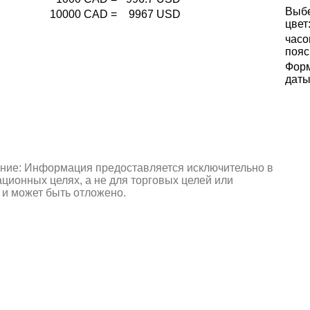
Выб
10000
CAD
=
9967
USD
цвет
часо
пояс
Фор
даты
ние: Информация предоставляется исключительно в
ионных целях, а не для торговых целей или
 и может быть отложено.