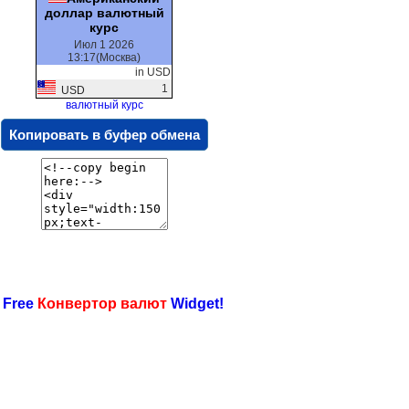
доллар валютный
курс
Июл 1 2026
13:17(Москва)
in USD
1
USD
валютный курс
Копировать в буфер обмена
 Free
Конвертор валют
Widget!