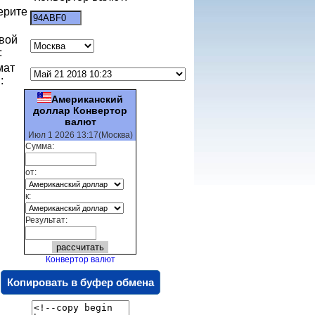
ерите
:
вой
:
мат
:
Американский
доллар Конвертор
валют
Июл 1 2026 13:17(Москва)
Сумма:
от:
к:
Результат:
Конвертор валют
Копировать в буфер обмена