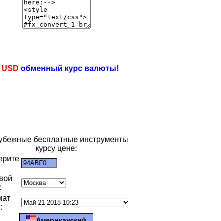
e
USD
обменный курс валюты!
убежные бесплатные инструменты
курсу цене:
ерите
:
вой
:
мат
:
Американский