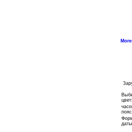
Mor
Зар
Выб
цвет
часо
пояс
Фор
даты