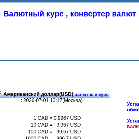
Валютный курс , конвертер валют
Американский доллар(USD)
валютный курс
: 2026-07-01 13:17(Москва)
Уста
обме
1
CAD
=
0.9967
USD
Уста
10
CAD
=
9.967
USD
вал
100
CAD
=
99.67
USD
1000
CAD
=
996.7
USD