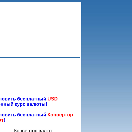
новить бесплатный
USD
нный курс валюты!
новить бесплатный
Конвертор
ют
!
Конвертор валют: