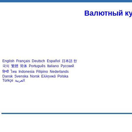
Валютный ку
English
Français
Deutsch
Español
日本語
한
국의
繁體
简体
Português
Italiano
Русский
हिन्दी
ไทย
Indonesia
Filipino
Nederlands
Dansk
Svenska
Norsk
Ελληνικά
Polska
Türkçe
العربية