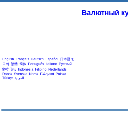
Валютный ку
English
Français
Deutsch
Español
日本語
한
국의
繁體
简体
Português
Italiano
Русский
हिन्दी
ไทย
Indonesia
Filipino
Nederlands
Dansk
Svenska
Norsk
Ελληνικά
Polska
Türkçe
العربية