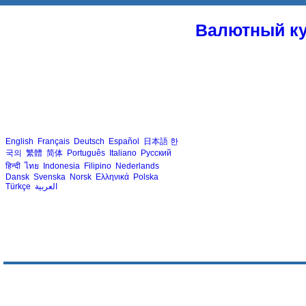
Валютный ку
English
Français
Deutsch
Español
日本語
한
국의
繁體
简体
Português
Italiano
Русский
हिन्दी
ไทย
Indonesia
Filipino
Nederlands
Dansk
Svenska
Norsk
Ελληνικά
Polska
Türkçe
العربية