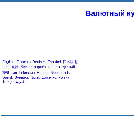
Валютный ку
English
Français
Deutsch
Español
日本語
한
국의
繁體
简体
Português
Italiano
Русский
हिन्दी
ไทย
Indonesia
Filipino
Nederlands
Dansk
Svenska
Norsk
Ελληνικά
Polska
Türkçe
العربية