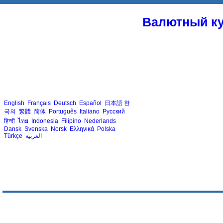
Валютный ку
English
Français
Deutsch
Español
日本語
한
국의
繁體
简体
Português
Italiano
Русский
हिन्दी
ไทย
Indonesia
Filipino
Nederlands
Dansk
Svenska
Norsk
Ελληνικά
Polska
Türkçe
العربية