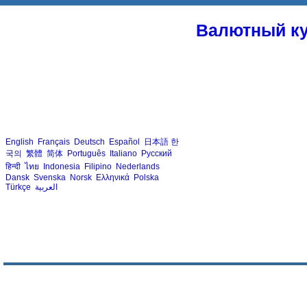
Валютный ку
English
Français
Deutsch
Español
日本語
한
국의
繁體
简体
Português
Italiano
Русский
हिन्दी
ไทย
Indonesia
Filipino
Nederlands
Dansk
Svenska
Norsk
Ελληνικά
Polska
Türkçe
العربية