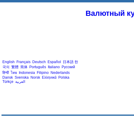
Валютный ку
English
Français
Deutsch
Español
日本語
한
국의
繁體
简体
Português
Italiano
Русский
हिन्दी
ไทย
Indonesia
Filipino
Nederlands
Dansk
Svenska
Norsk
Ελληνικά
Polska
Türkçe
العربية