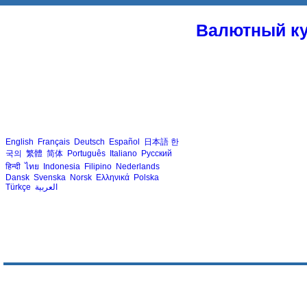
Валютный ку
English
Français
Deutsch
Español
日本語
한
국의
繁體
简体
Português
Italiano
Русский
हिन्दी
ไทย
Indonesia
Filipino
Nederlands
Dansk
Svenska
Norsk
Ελληνικά
Polska
Türkçe
العربية