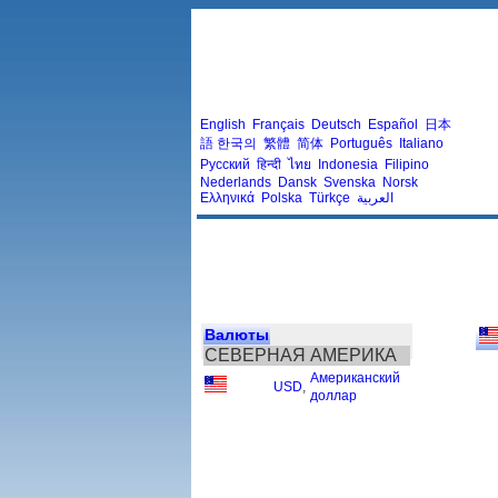
English
Français
Deutsch
Español
日本
語
한국의
繁體
简体
Português
Italiano
Русский
हिन्दी
ไทย
Indonesia
Filipino
Nederlands
Dansk
Svenska
Norsk
Ελληνικά
Polska
Türkçe
العربية
Валюты
СЕВЕРНАЯ АМЕРИКА
Американский
USD
,
доллар