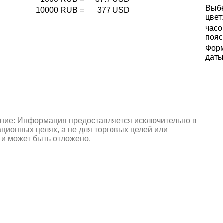
Выб
10000
RUB
=
377
USD
цвет
часо
пояс
Фор
даты
ние: Информация предоставляется исключительно в
ионных целях, а не для торговых целей или
 и может быть отложено.