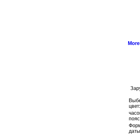
Mor
Зар
Выб
цвет
часо
пояс
Фор
даты