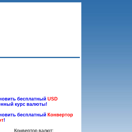
новить бесплатный
USD
нный курс валюты!
новить бесплатный
Конвертор
ют
!
Конвертор валют: