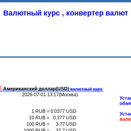
Валютный курс , конвертер валют
Американский доллар(USD)
валютный курс
: 2026-07-01 13:17(Москва)
Уста
обме
1
RUB
=
0.0377
USD
Уста
10
RUB
=
0.377
USD
вал
100
RUB
=
3.77
USD
1000
RUB
=
37.7
USD