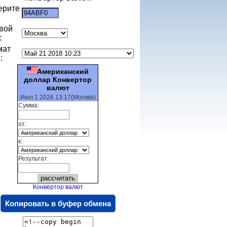
ерите
:
вой
:
мат
:
Американский
доллар Конвертор
валют
Июл 1 2026 13:17(Москва)
Сумма:
от:
к:
Результат:
Конвертор валют
Копировать в буфер обмена