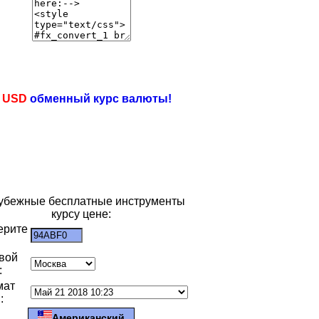
e
USD
обменный курс валюты!
убежные бесплатные инструменты
курсу цене:
ерите
:
вой
:
мат
:
Американский