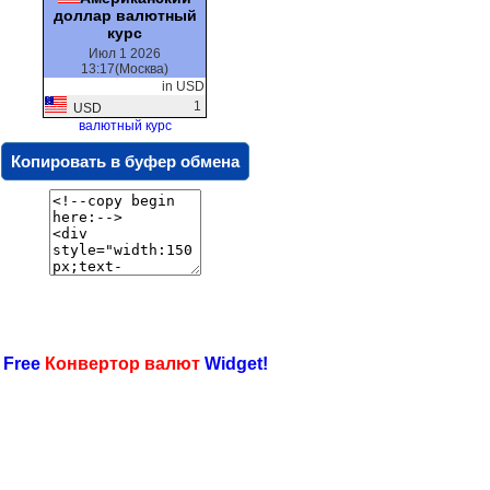
доллар валютный
курс
Июл 1 2026
13:17(Москва)
in USD
1
USD
валютный курс
Копировать в буфер обмена
 Free
Конвертор валют
Widget!