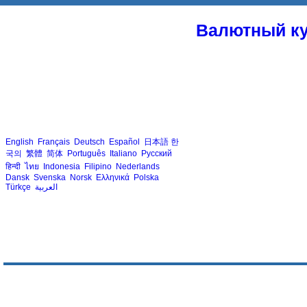
Валютный ку
English
Français
Deutsch
Español
日本語
한
국의
繁體
简体
Português
Italiano
Русский
हिन्दी
ไทย
Indonesia
Filipino
Nederlands
Dansk
Svenska
Norsk
Ελληνικά
Polska
Türkçe
العربية