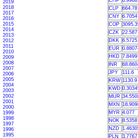
CHF
0.9988
2019
2018
CLP
664.78
2017
CNY
6.7054
2016
2015
COP
3095.3
2014
CZK
22.587
2013
DKK
6.5725
2012
2011
EUR
0.8807
2010
HKD
7.8499
2009
2008
INR
68.860
2007
JPY
111.6
2006
2005
KRW
1130.9
2004
KWD
0.3034
2003
2002
MUR
34.550
2001
MXN
18.909
2000
MYR
4.077
1999
1998
NOK
8.5358
1997
NZD
1.4630
1996
1995
PLN
3.7767