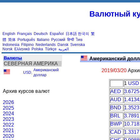
Валютный ку
English
Français
Deutsch
Español
日本語
한국의
繁
體
简体
Português
Italiano
Русский
हिन्दी
ไทย
Indonesia
Filipino
Nederlands
Dansk
Svenska
Norsk
Ελληνικά
Polska
Türkçe
العربية
Валюты
Американский долл
СЕВЕРНАЯ АМЕРИКА
Американский
2019/03/20
Архив
USD
,
доллар
1
USD
Архив курсов валют
AED
3.6725
AUD
1.4134
2026
BND
1.3523
2025
2024
BRL
3.7891
2023
BWP
10.718
2022
2021
CAD
1.3317
2020