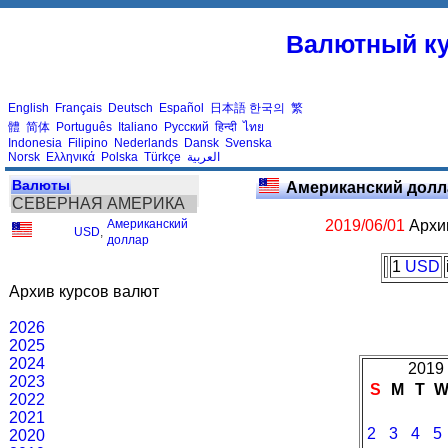
Валютный ку
English
Français
Deutsch
Español
日本語
한국의
繁
體
简体
Português
Italiano
Русский
हिन्दी
ไทย
Indonesia
Filipino
Nederlands
Dansk
Svenska
Norsk
Ελληνικά
Polska
Türkçe
العربية
Валюты
Американский долл
СЕВЕРНАЯ АМЕРИКА
Американский
2019/06/01
Архив
USD
,
доллар
1
USD
Архив курсов валют
2026
2025
2024
2019 
2023
S
M
T
2022
2021
2
3
4
5
2020