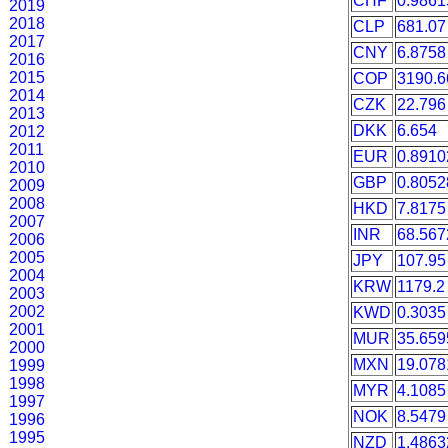
CHF
0.9861
2019
2018
CLP
681.07
2017
CNY
6.8758
2016
2015
COP
3190.6
2014
CZK
22.796
2013
DKK
6.654
2012
2011
EUR
0.8910
2010
GBP
0.8052
2009
2008
HKD
7.8175
2007
INR
68.567
2006
2005
JPY
107.95
2004
KRW
1179.2
2003
2002
KWD
0.3035
2001
MUR
35.659
2000
MXN
19.078
1999
1998
MYR
4.1085
1997
NOK
8.5479
1996
1995
NZD
1.4863