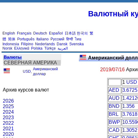
Валютный ку
English
Français
Deutsch
Español
日本語
한국의
繁
體
简体
Português
Italiano
Русский
हिन्दी
ไทย
Indonesia
Filipino
Nederlands
Dansk
Svenska
Norsk
Ελληνικά
Polska
Türkçe
العربية
Валюты
Американский долл
СЕВЕРНАЯ АМЕРИКА
Американский
2019/07/16
Архив
USD
,
доллар
1
USD
Архив курсов валют
AED
3.6725
AUD
1.4212
2026
BND
1.356
2025
2024
BRL
3.7618
2023
BWP
10.559
2022
2021
CAD
1.3052
2020