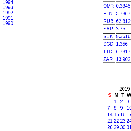
1994
OMR
0.3845
1993
1992
PLN
3.7867
1991
RUB
62.812
1990
SAR
3.75
SEK
9.3616
SGD
1.356
TTD
6.7817
ZAR
13.902
2019 
S
M
T
1
2
3
7
8
9
1
14
15
16
1
21
22
23
2
28
29
30
3