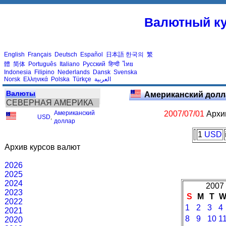
Валютный ку
English
Français
Deutsch
Español
日本語
한국의
繁
體
简体
Português
Italiano
Русский
हिन्दी
ไทย
Indonesia
Filipino
Nederlands
Dansk
Svenska
Norsk
Ελληνικά
Polska
Türkçe
العربية
Валюты
Американский долл
СЕВЕРНАЯ АМЕРИКА
Американский
2007/07/01
Архив
USD
,
доллар
1
USD
Архив курсов валют
2026
2025
2024
2007 
2023
S
M
T
2022
1
2
3
4
2021
8
9
10
1
2020