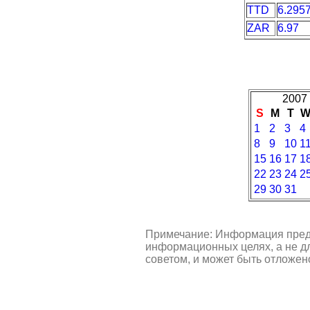
TTD
6.295
ZAR
6.97
2007 
S
M
T
1
2
3
4
8
9
10
1
15
16
17
1
22
23
24
2
29
30
31
Примечание: Информация пред
информационных целях, а не д
советом, и может быть отложен