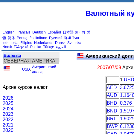
Валютный ку
English
Français
Deutsch
Español
日本語
한국의
繁
體
简体
Português
Italiano
Русский
हिन्दी
ไทย
Indonesia
Filipino
Nederlands
Dansk
Svenska
Norsk
Ελληνικά
Polska
Türkçe
العربية
Валюты
Американский долл
СЕВЕРНАЯ АМЕРИКА
Американский
2007/07/09
Архив
USD
,
доллар
1
US
Архив курсов валют
AED
3.672
AUD
1.164
2026
BHD
0.376
2025
2024
BND
1.519
2023
BRL
1.902
2022
2021
BWP
6.123
2020