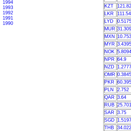
1994
KZT
121.8
1993
1992
LKR
111.5
1991
LYD
0.517
1990
MUR
31.30
MXN
10.75
MYR
3.439
NOK
5.809
NPR
64.9
NZD
1.277
OMR
0.384
PKR
60.39
PLN
2.752
QAR
3.64
RUB
25.70
SAR
3.75
SGD
1.519
THB
34.02