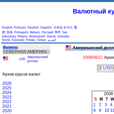
Валютный ку
English
Français
Deutsch
Español
日本語
한국의
繁
體
简体
Português
Italiano
Русский
हिन्दी
ไทย
Indonesia
Filipino
Nederlands
Dansk
Svenska
Norsk
Ελληνικά
Polska
Türkçe
العربية
Валюты
Американский долл
СЕВЕРНАЯ АМЕРИКА
Американский
2008/06/21
Архив
USD
,
доллар
1
USD
Архив курсов валют
2026
2025
2024
2008 
2023
S
M
T
2022
1
2
3
4
2021
8
9
10
1
2020