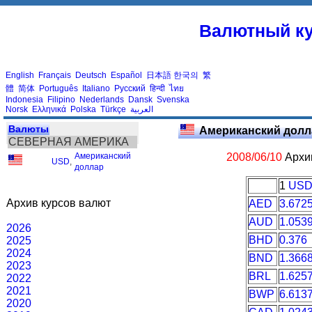
Валютный ку
English
Français
Deutsch
Español
日本語
한국의
繁
體
简体
Português
Italiano
Русский
हिन्दी
ไทย
Indonesia
Filipino
Nederlands
Dansk
Svenska
Norsk
Ελληνικά
Polska
Türkçe
العربية
Валюты
Американский долл
СЕВЕРНАЯ АМЕРИКА
Американский
2008/06/10
Архив
USD
,
доллар
1
US
Архив курсов валют
AED
3.672
AUD
1.053
2026
BHD
0.376
2025
2024
BND
1.366
2023
BRL
1.625
2022
2021
BWP
6.613
2020