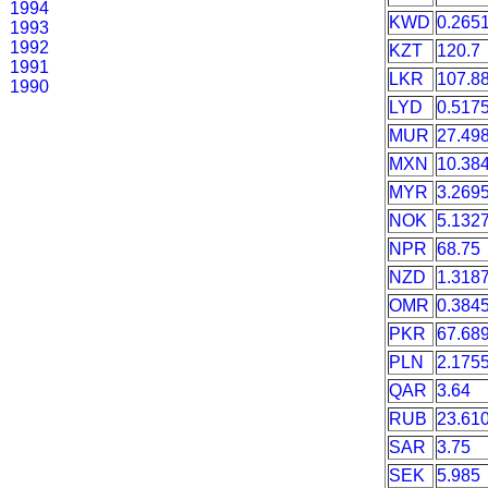
1994
KWD
0.265
1993
1992
KZT
120.7
1991
LKR
107.8
1990
LYD
0.517
MUR
27.49
MXN
10.38
MYR
3.269
NOK
5.132
NPR
68.75
NZD
1.318
OMR
0.384
PKR
67.68
PLN
2.175
QAR
3.64
RUB
23.61
SAR
3.75
SEK
5.985