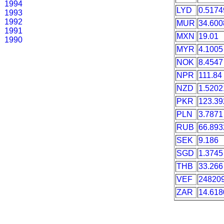
1994
LYD
0.5174
1993
1992
MUR
34.600
1991
MXN
19.01
1990
MYR
4.1005
NOK
8.4547
NPR
111.84
NZD
1.5202
PKR
123.39
PLN
3.7871
RUB
66.893
SEK
9.186
SGD
1.3745
THB
33.266
VEF
248209
ZAR
14.618