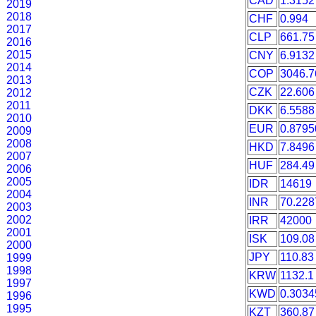
CAD
1.3152
2019
2018
CHF
0.994
2017
CLP
661.75
2016
2015
CNY
6.9132
2014
COP
3046.7
2013
CZK
22.606
2012
2011
DKK
6.5588
2010
EUR
0.8795
2009
2008
HKD
7.8496
2007
HUF
284.49
2006
2005
IDR
14619
2004
INR
70.228
2003
2002
IRR
42000
2001
ISK
109.08
2000
JPY
110.83
1999
1998
KRW
1132.1
1997
KWD
0.3034
1996
1995
KZT
360.87