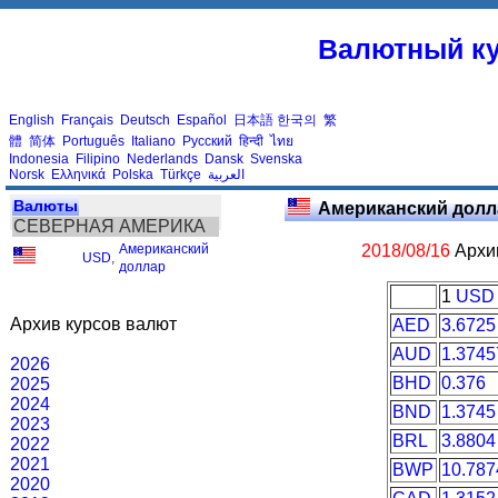
Валютный ку
English
Français
Deutsch
Español
日本語
한국의
繁
體
简体
Português
Italiano
Русский
हिन्दी
ไทย
Indonesia
Filipino
Nederlands
Dansk
Svenska
Norsk
Ελληνικά
Polska
Türkçe
العربية
Валюты
Американский долл
СЕВЕРНАЯ АМЕРИКА
Американский
2018/08/16
Архив
USD
,
доллар
1
USD
Архив курсов валют
AED
3.6725
AUD
1.3745
2026
BHD
0.376
2025
2024
BND
1.3745
2023
BRL
3.8804
2022
2021
BWP
10.787
2020