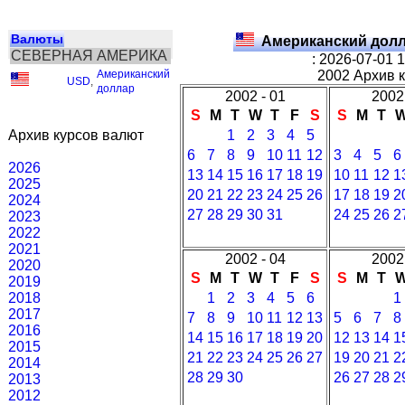
Валюты
Американский долл
СЕВЕРНАЯ АМЕРИКА
: 2026-07-01 
Американский
2002 Архив 
USD
,
доллар
2002 - 01
2002 
S
M
T
W
T
F
S
S
M
T
Архив курсов валют
1
2
3
4
5
6
7
8
9
10
11
12
3
4
5
6
2026
13
14
15
16
17
18
19
10
11
12
1
2025
20
21
22
23
24
25
26
17
18
19
2
2024
27
28
29
30
31
24
25
26
2
2023
2022
2021
2002 - 04
2002 
2020
S
M
T
W
T
F
S
S
M
T
2019
2018
1
2
3
4
5
6
1
2017
7
8
9
10
11
12
13
5
6
7
8
2016
14
15
16
17
18
19
20
12
13
14
1
2015
21
22
23
24
25
26
27
19
20
21
2
2014
28
29
30
26
27
28
2
2013
2012