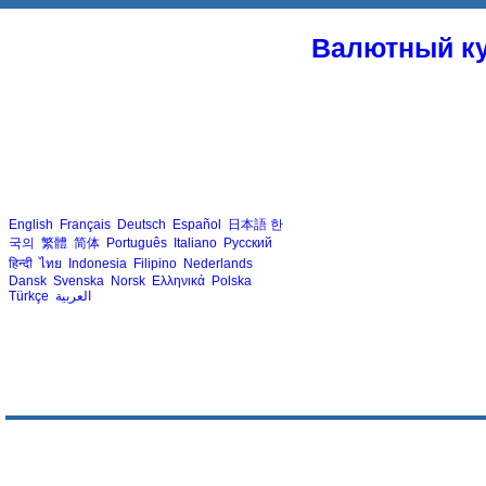
Валютный ку
English
Français
Deutsch
Español
日本語
한
국의
繁體
简体
Português
Italiano
Русский
हिन्दी
ไทย
Indonesia
Filipino
Nederlands
Dansk
Svenska
Norsk
Ελληνικά
Polska
Türkçe
العربية